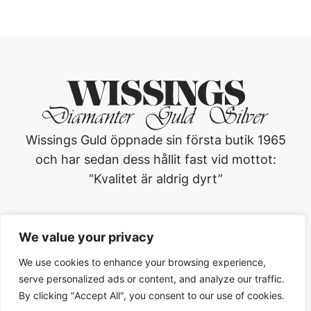
Wissings Guld öppnade sin första butik 1965
och har sedan dess hållit fast vid mottot:
“Kvalitet är aldrig dyrt”
Wissings Guld i Västerås AB
We value your privacy
Köpmangatan 3, 722 15, Västerås
021-13 01 20
We use cookies to enhance your browsing experience,
serve personalized ads or content, and analyze our traffic.
Öppettider
By clicking "Accept All", you consent to our use of cookies.