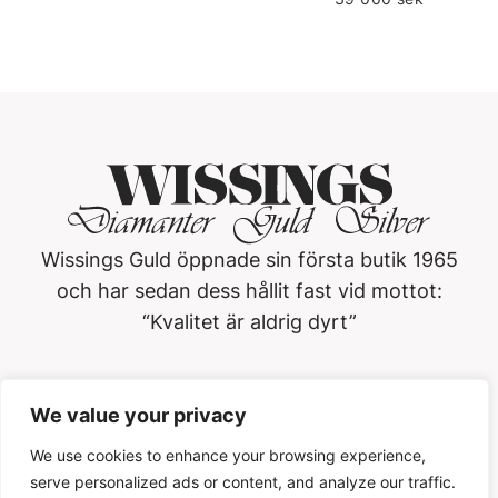
Wissings Guld öppnade sin första butik 1965
och har sedan dess hållit fast vid mottot:
“Kvalitet är aldrig dyrt”
Wissings Guld i Västerås AB
We value your privacy
Köpmangatan 3, 722 15, Västerås
021-13 01 20
We use cookies to enhance your browsing experience,
serve personalized ads or content, and analyze our traffic.
Öppettider