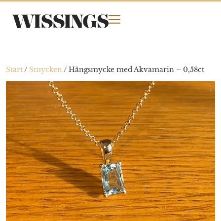
Start
/
Smycken
/
Hängsmycke med Akvamarin – 0,58ct