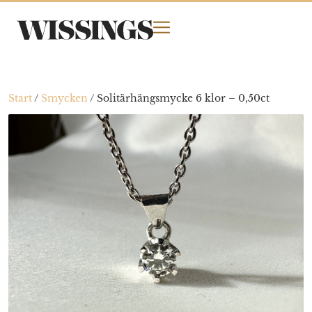
Start
/
Smycken
/
Solitärhängsmycke 6 klor – 0,50ct