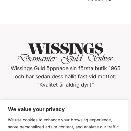
Wissings Guld öppnade sin första butik 1965
och har sedan dess hållit fast vid mottot:
“Kvalitet är aldrig dyrt”
Wissings Guld i Västerås AB
We value your privacy
Köpmangatan 3, 722 15, Västerås
021-13 01 20
We use cookies to enhance your browsing experience,
serve personalized ads or content, and analyze our traffic.
Öppettider