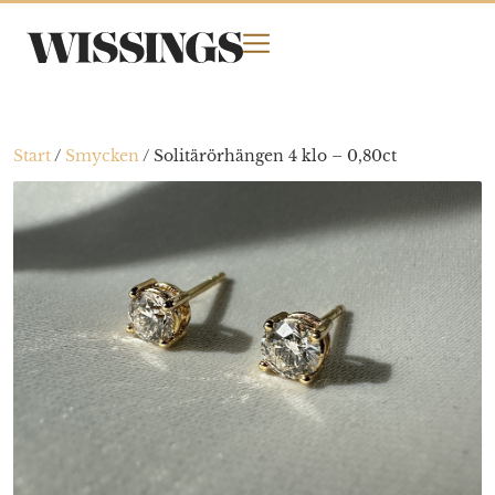
Start
/
Smycken
/
Solitärörhängen 4 klo – 0,80ct