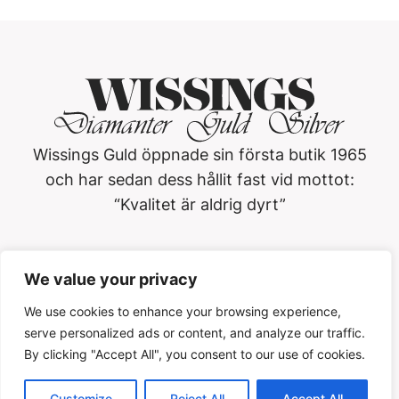
Wissings Guld öppnade sin första butik 1965
och har sedan dess hållit fast vid mottot:
“Kvalitet är aldrig dyrt”
Wissings Guld i Västerås AB
We value your privacy
Köpmangatan 3, 722 15, Västerås
021-13 01 20
We use cookies to enhance your browsing experience,
serve personalized ads or content, and analyze our traffic.
Öppettider
By clicking "Accept All", you consent to our use of cookies.
Customize
Reject All
Accept All