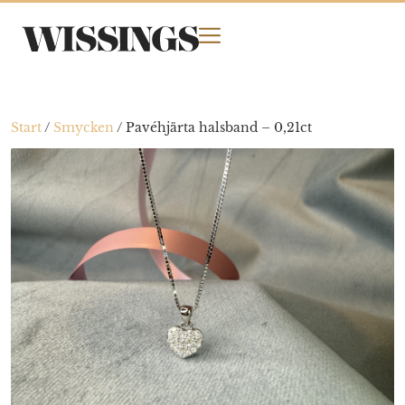
Start
/
Smycken
/
Pavéhjärta halsband – 0,21ct