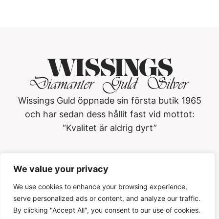
Wissings Guld öppnade sin första butik 1965
och har sedan dess hållit fast vid mottot:
“Kvalitet är aldrig dyrt”
Wissings Guld i Västerås AB
We value your privacy
Köpmangatan 3, 722 15, Västerås
021-13 01 20
We use cookies to enhance your browsing experience,
serve personalized ads or content, and analyze our traffic.
Öppettider
By clicking "Accept All", you consent to our use of cookies.