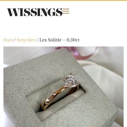
Start
/
Smycken
/
Lea Solitär – 0,50ct