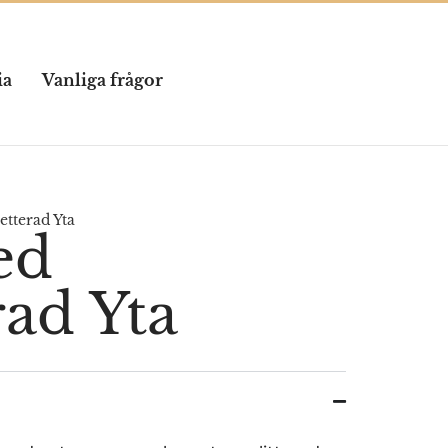
ia
Vanliga frågor
etterad Yta
ed
rad Yta