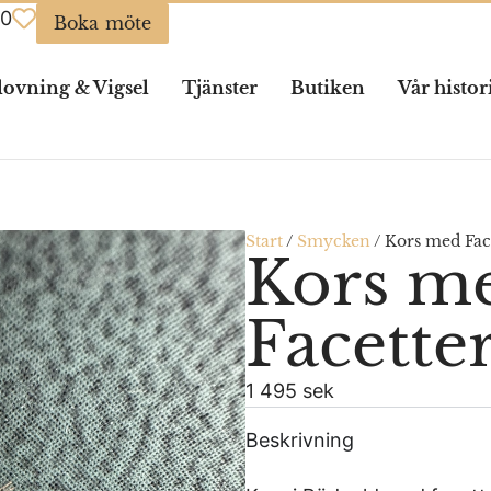
0
Boka möte
lovning & Vigsel
Tjänster
Butiken
Vår histor
Start
/
Smycken
/
Kors med Fac
Kors m
Facette
1 495 sek
Beskrivning