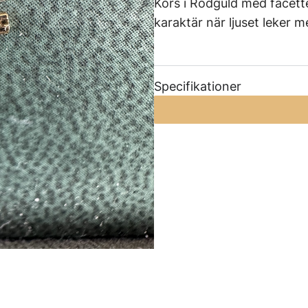
Kors i Rödguld med facett
karaktär när ljuset leker m
Specifikationer