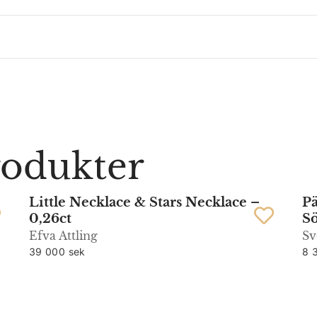
rodukter
Little Necklace & Stars Necklace –
Pä
0,26ct
Sö
Efva Attling
S
39 000 sek
8 