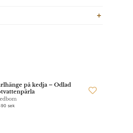
rlhänge på kedja – Odlad
tvattenpärla
vedbom
390 sek