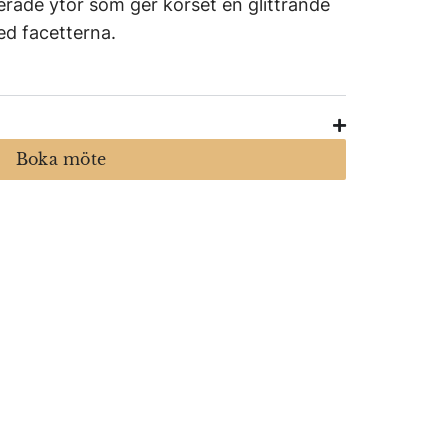
erade ytor som ger korset en glittrande
ed facetterna.
Boka möte