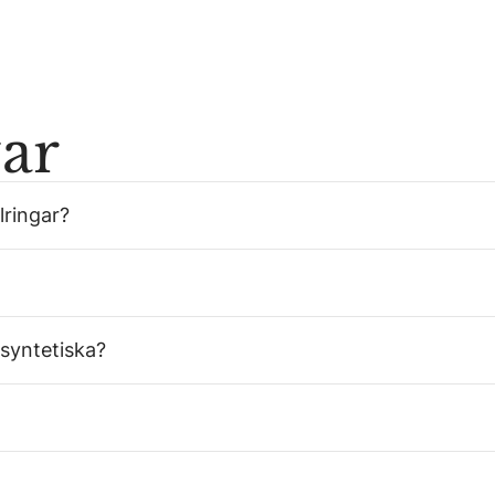
var
lringar?
 syntetiska?