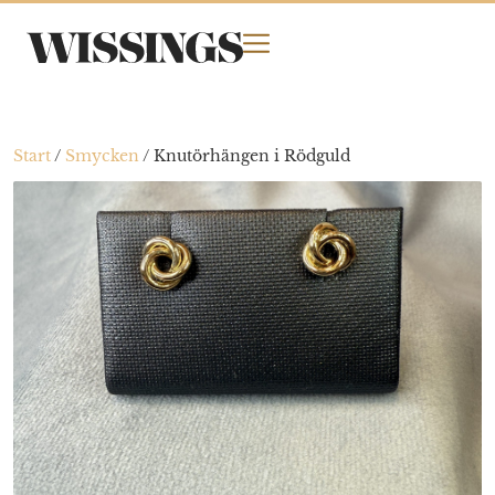
Start
/
Smycken
/
Knutörhängen i Rödguld