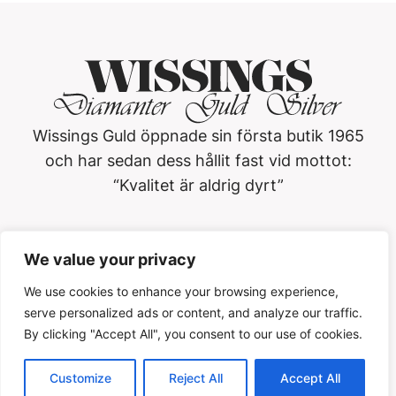
Wissings Guld öppnade sin första butik 1965
och har sedan dess hållit fast vid mottot:
“Kvalitet är aldrig dyrt”
Wissings Guld i Västerås AB
We value your privacy
Köpmangatan 3, 722 15, Västerås
021-13 01 20
We use cookies to enhance your browsing experience,
serve personalized ads or content, and analyze our traffic.
Öppettider
By clicking "Accept All", you consent to our use of cookies.
Customize
Reject All
Accept All
Cookiepolicy
Privacypolicy
Köpvilkor