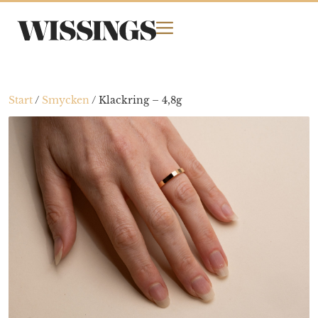
Start
/
Smycken
/
Klackring – 4,8g