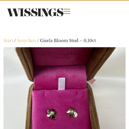
Start
/
Smycken
/
Gisela Bloom Stud – 0,10ct