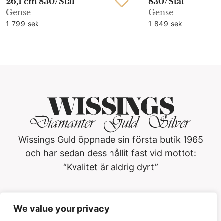
26,1 cm 830/Stål
830/Stål
Gense
Gense
1 799 sek
1 849 sek
Wissings Guld öppnade sin första butik 1965
och har sedan dess hållit fast vid mottot:
“Kvalitet är aldrig dyrt”
Wissings Guld i Västerås AB
We value your privacy
Köpmangatan 3, 722 15, Västerås