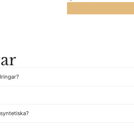
var
lringar?
 syntetiska?