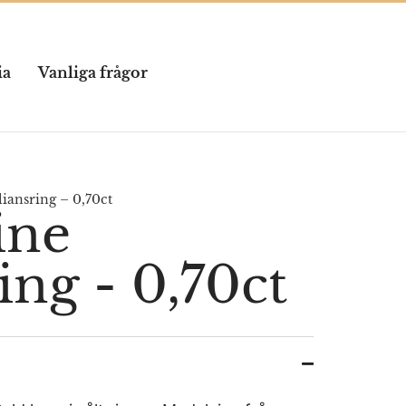
ia
Vanliga frågor
iansring – 0,70ct
ine
ing - 0,70ct