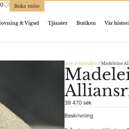
0
Boka möte
lovning & Vigsel
Tjänster
Butiken
Vår histor
Start
/
Smycken
/
Madeleine All
Madele
Alliansr
39 470 sek
Beskrivning