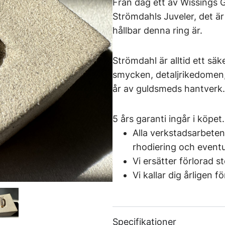
Från dag ett av Wissings G
Strömdahls Juveler, det är
hållbar denna ring är.
Strömdahl är alltid ett säk
smycken, detaljrikedomen,
år av guldsmeds hantverk.
5 års garanti ingår i köpet.
Alla verkstadsarbeten
rhodiering och eventue
Vi ersätter förlorad s
Vi kallar dig årligen 
Specifikationer