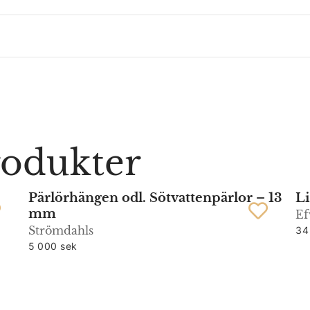
rodukter
Pärlörhängen odl. Sötvattenpärlor – 13
Li
mm
Ef
Strömdahls
34
5 000 sek