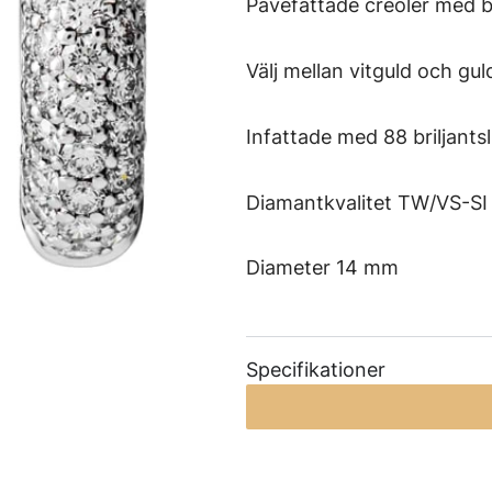
Pavéfattade creoler
med br
Välj mellan vitguld och guld
Infattade med 88 briljants
Diamantkvalitet TW/VS-SI
Diameter 14 mm
Specifikationer