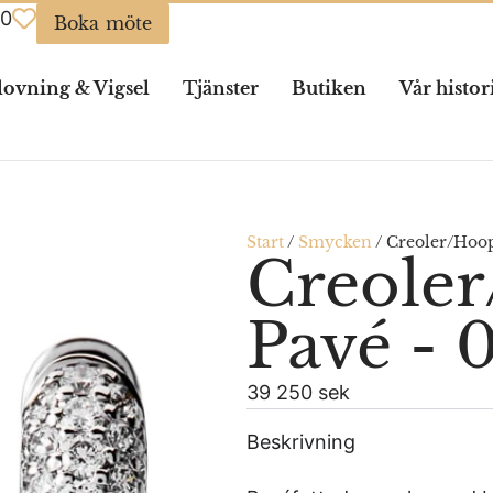
0
Boka möte
lovning & Vigsel
Tjänster
Butiken
Vår histor
Start
/
Smycken
/
Creoler/Hoop
Creole
Pavé - 0
39 250 sek
Beskrivning