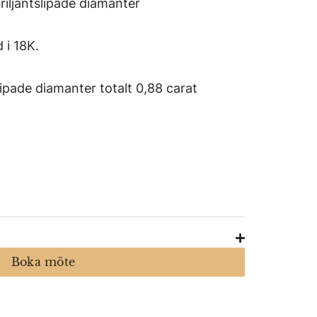
iljantslipade diamanter
 i 18K.
lipade diamanter totalt 0,88 carat
Boka möte