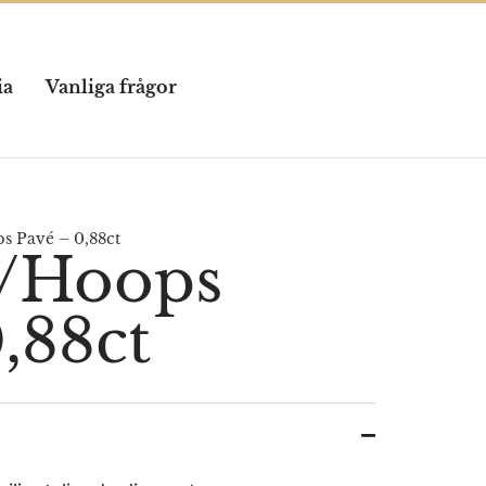
ia
Vanliga frågor
s Pavé – 0,88ct
r/Hoops
,88ct