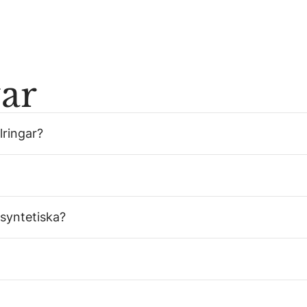
var
lringar?
 syntetiska?