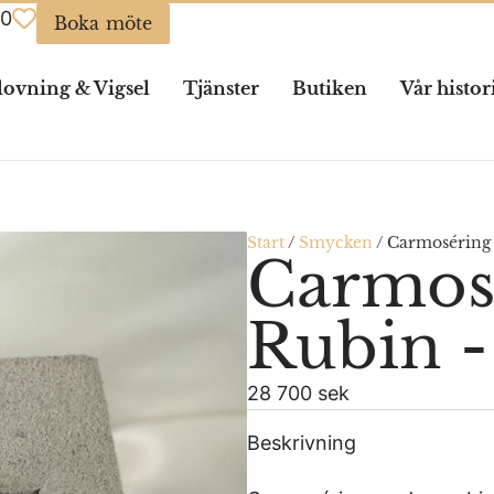
0
Boka möte
lovning & Vigsel
Tjänster
Butiken
Vår histor
Start
/
Smycken
/
Carmoséring 
Carmos
Rubin -
28 700 sek
Beskrivning