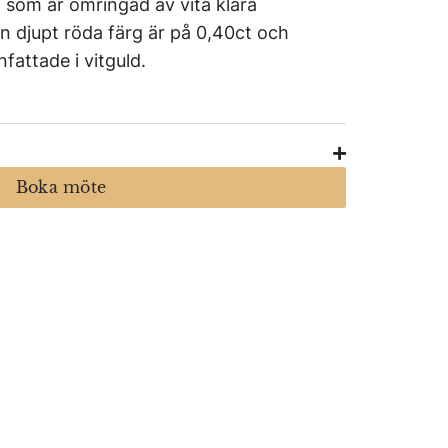
som är omringad av vita klara
n djupt röda färg är på 0,40ct och
fattade i vitguld.
Boka möte