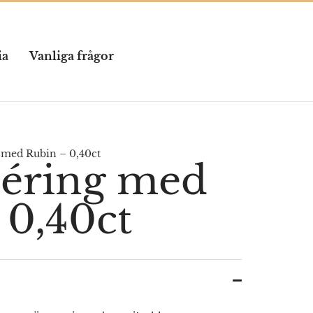
ia
Vanliga frågor
med Rubin – 0,40ct
éring med
 0,40ct