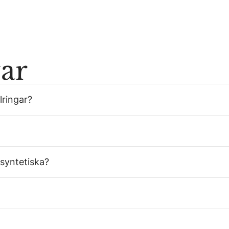
var
lringar?
 syntetiska?