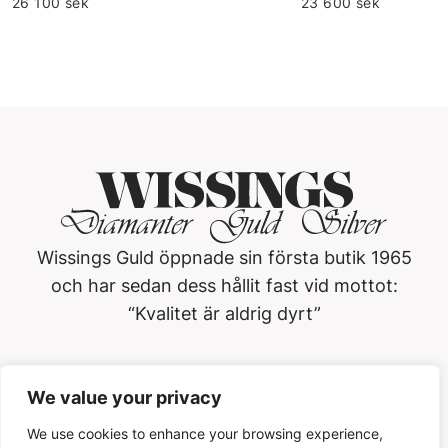
26 100 sek
23 600 sek
Wissings Guld öppnade sin första butik 1965
och har sedan dess hållit fast vid mottot:
“Kvalitet är aldrig dyrt”
Wissings Guld i Västerås AB
We value your privacy
Köpmangatan 3, 722 15, Västerås
021-13 01 20
We use cookies to enhance your browsing experience,