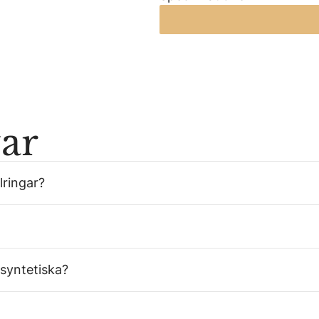
var
lringar?
 syntetiska?