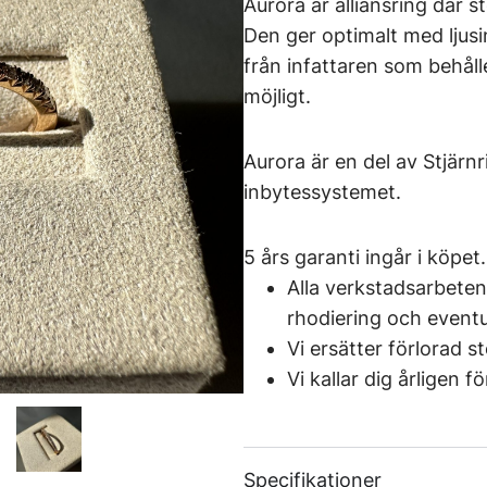
Aurora är alliansring där st
Den ger optimalt med ljusin
från infattaren som behåll
möjligt.
Aurora är en del av Stjär
inbytessystemet.
5 års garanti ingår i köpet.
Alla verkstadsarbeten
rhodiering och eventue
Vi ersätter förlorad s
Vi kallar dig årligen 
Specifikationer