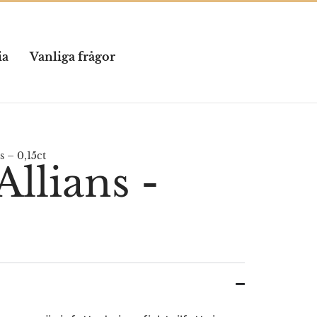
ia
Vanliga frågor
s – 0,15ct
Allians -