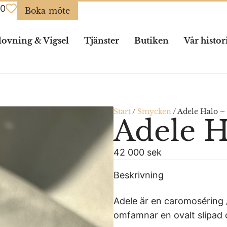
0
Boka möte
lovning & Vigsel
Tjänster
Butiken
Vår histor
Start
/
Smycken
/
Adele Halo – 
Adele H
42 000 sek
Beskrivning
Adele är en caromoséring
omfamnar en ovalt slipad d