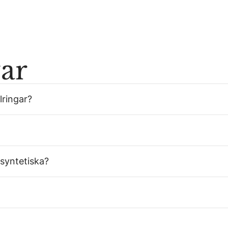
var
lringar?
 syntetiska?