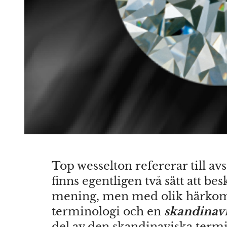
Top wesselton refererar till av
finns egentligen två sätt att b
mening, men med olik härkoms
terminologi och en
skandinavi
del av den skandinaviska term