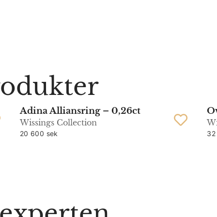
rodukter
Adina Alliansring – 0,26ct
Ov
Wissings Collection
Wi
20 600 sek
32
n experten