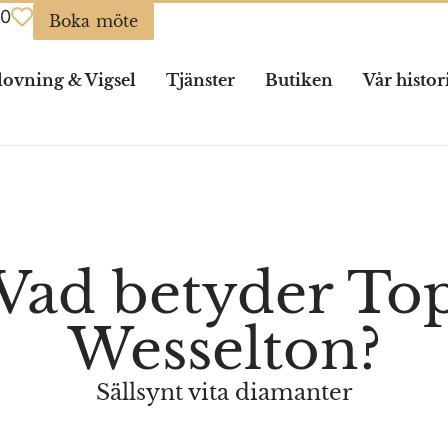
0
Boka möte
lovning & Vigsel
Tjänster
Butiken
Vår histor
Vad betyder To
Wesselton?
Sällsynt vita diamanter