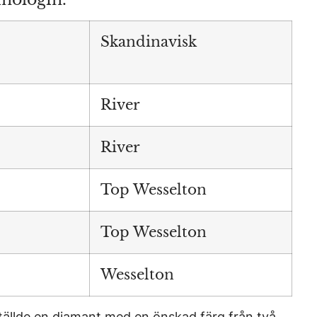
Skandinavisk
River
River
Top Wesselton
Top Wesselton
Wesselton
ställde en diamant med en önskad färg från två