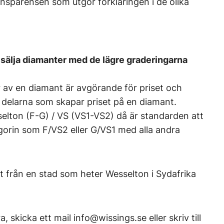
ansparensen som utgör förklaringen i de olika
t sälja diamanter med de lägre graderingarna
lar av en diamant är avgörande för priset och
a delarna som skapar priset på en diamant.
selton (F-G) / VS (VS1-VS2) då är standarden att
gorin som F/VS2 eller G/VS1 med alla andra
från en stad som heter Wesselton i Sydafrika
ra, skicka ett mail info@wissings.se eller skriv till