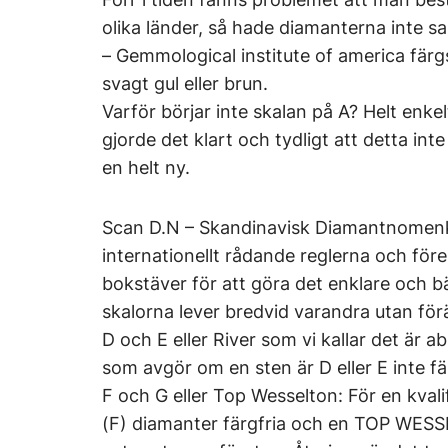
olika länder, så hade diamanterna inte s
– Gemmological institute of america färgs
svagt gul eller brun.
Varför börjar inte skalan på A? Helt enkel
gjorde det klart och tydligt att detta int
en helt ny.
Scan D.N – Skandinavisk Diamantnomenkl
internationellt rådande reglerna och för
bokstäver för att göra det enklare och 
skalorna lever bredvid varandra utan för
D och E eller River som vi kallar det är 
som avgör om en sten är D eller E inte fä
F och G eller Top Wesselton: För en kv
(F) diamanter färgfria och en TOP WESS