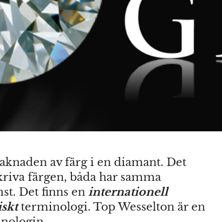
saknaden av färg i en diamant. Det
eskriva färgen, båda har samma
t. Det finns en
internationell
skt
terminologi. Top Wesselton är en
inologin.