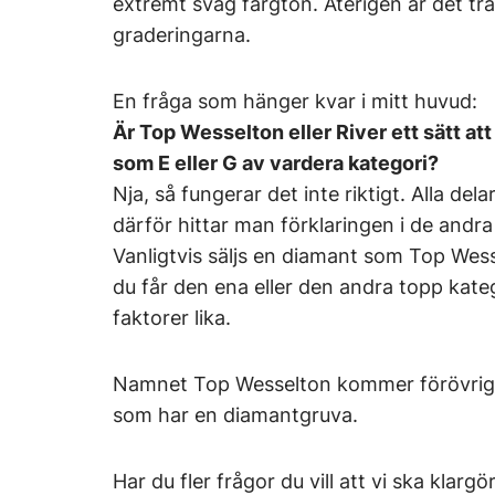
extremt svag färgton. Återigen är det tr
graderingarna.
En fråga som hänger kvar i mitt huvud:
Är Top Wesselton eller River ett sätt at
som E eller G av vardera kategori?
Nja, så fungerar det inte riktigt. Alla de
därför hittar man förklaringen i de andr
Vanligtvis säljs en diamant som Top Wes
du får den ena eller den andra topp kate
faktorer lika.
Namnet Top Wesselton kommer förövrigt 
som har en diamantgruva.
Har du fler frågor du vill att vi ska klargö