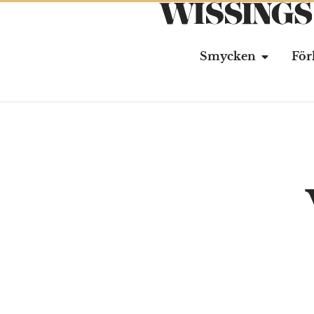
Smycken
För