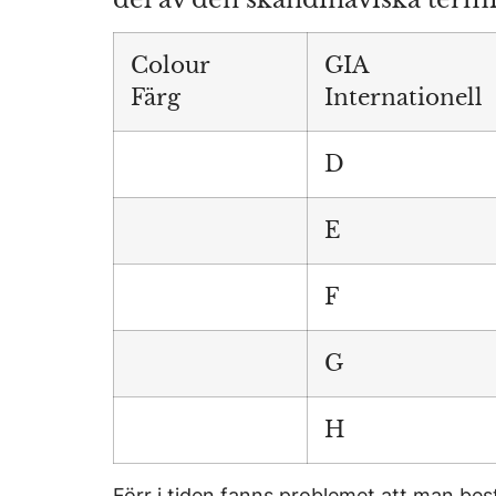
Colour
GIA
Färg
Internationell
D
E
F
G
H
Förr i tiden fanns problemet att man be