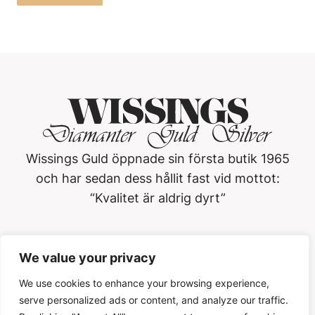
Wissings Guld öppnade sin första butik 1965
och har sedan dess hållit fast vid mottot:
“Kvalitet är aldrig dyrt”
Wissings Guld i Västerås AB
We value your privacy
Köpmangatan 3, 722 15, Västerås
021-13 01 20
We use cookies to enhance your browsing experience,
serve personalized ads or content, and analyze our traffic.
Öppettider