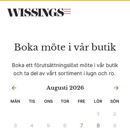
Boka möte i vår butik
Boka ett förutsättningslöst möte i vår butik
och ta del av vårt sortiment i lugn och ro.
Augusti 2026
MÅN
TIS
ONS
TOR
FRE
LÖR
SÖN
1
2
3
4
5
6
7
8
9