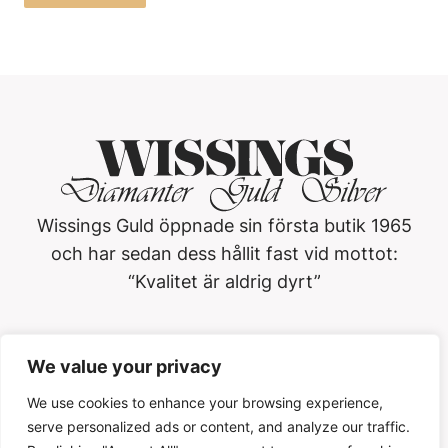
Wissings Guld öppnade sin första butik 1965
och har sedan dess hållit fast vid mottot:
“Kvalitet är aldrig dyrt”
Wissings Guld i Västerås AB
We value your privacy
Köpmangatan 3, 722 15, Västerås
021-13 01 20
We use cookies to enhance your browsing experience,
serve personalized ads or content, and analyze our traffic.
Öppettider