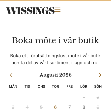
Boka möte i vår butik
Boka ett förutsättningslöst möte i vår butik
och ta del av vårt sortiment i lugn och ro.
Augusti 2026
MÅN
TIS
ONS
TOR
FRE
LÖR
SÖN
1
2
3
4
5
6
7
8
9