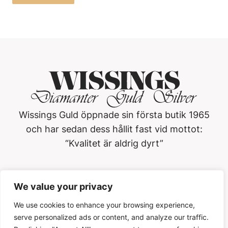
Wissings Guld öppnade sin första butik 1965
och har sedan dess hållit fast vid mottot:
“Kvalitet är aldrig dyrt”
Wissings Guld i Västerås AB
We value your privacy
Köpmangatan 3, 722 15, Västerås
021-13 01 20
We use cookies to enhance your browsing experience,
serve personalized ads or content, and analyze our traffic.
Öppettider