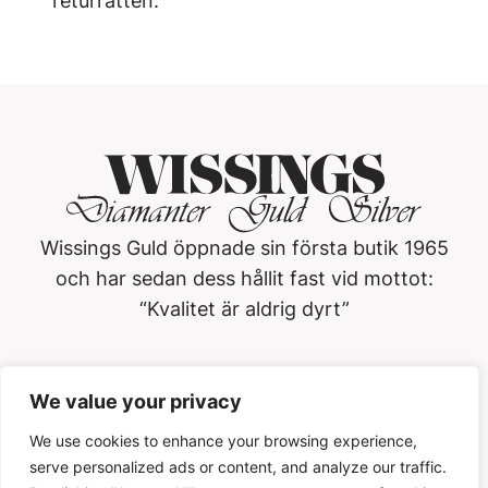
returrätten.
Wissings Guld öppnade sin första butik 1965
och har sedan dess hållit fast vid mottot:
“Kvalitet är aldrig dyrt”
Wissings Guld i Västerås AB
We value your privacy
Köpmangatan 3, 722 15, Västerås
021-13 01 20
We use cookies to enhance your browsing experience,
serve personalized ads or content, and analyze our traffic.
Öppettider