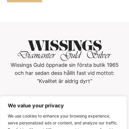
Wissings Guld öppnade sin första butik 1965
och har sedan dess hållit fast vid mottot:
“Kvalitet är aldrig dyrt”
Wissings Guld i Västerås AB
We value your privacy
Köpmangatan 3, 722 15, Västerås
021-13 01 20
We use cookies to enhance your browsing experience,
serve personalized ads or content, and analyze our traffic.
Öppettider