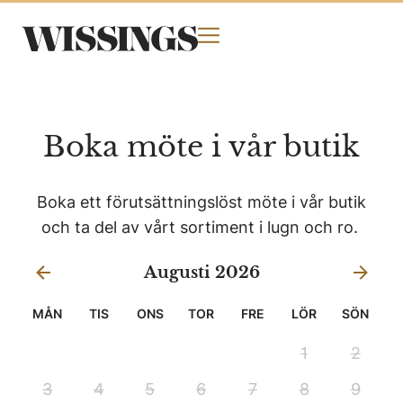
Boka möte i vår butik
Boka ett förutsättningslöst möte i vår butik
och ta del av vårt sortiment i lugn och ro.
Augusti 2026
MÅN
TIS
ONS
TOR
FRE
LÖR
SÖN
1
2
3
4
5
6
7
8
9